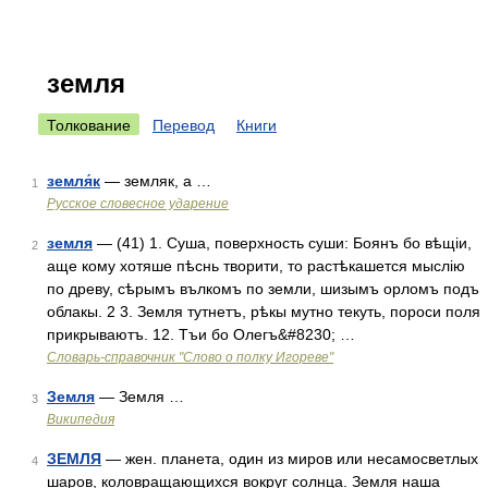
земля
Толкование
Перевод
Книги
земля́к
— земляк, а …
1
Русское словесное ударение
земля
— (41) 1. Суша, поверхность суши: Боянъ бо вѣщіи,
2
аще кому хотяше пѣснь творити, то растѣкашется мыслію
по древу, сѣрымъ вълкомъ по земли, шизымъ орломъ подъ
облакы. 2 3. Земля тутнетъ, рѣкы мутно текуть, пороси поля
прикрываютъ. 12. Тъи бо Олегъ&#8230; …
Словарь-справочник "Слово о полку Игореве"
Земля
— Земля …
3
Википедия
ЗЕМЛЯ
— жен. планета, один из миров или несамосветлых
4
шаров, коловращающихся вокруг солнца. Земля наша