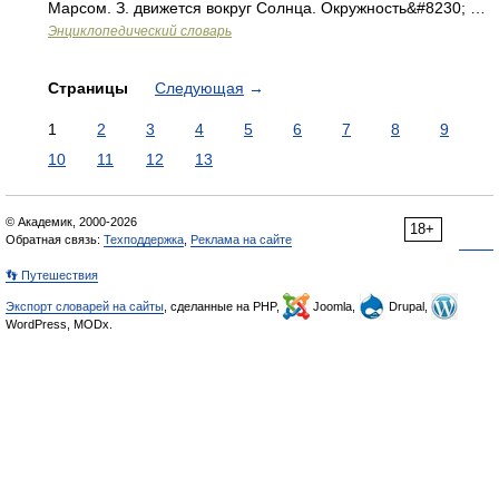
Марсом. З. движется вокруг Солнца. Окружность&#8230; …
Энциклопедический словарь
Страницы
Следующая
→
1
2
3
4
5
6
7
8
9
10
11
12
13
© Академик, 2000-2026
18+
Обратная связь:
Техподдержка
,
Реклама на сайте
👣 Путешествия
Экспорт словарей на сайты
, сделанные на PHP,
Joomla,
Drupal,
WordPress, MODx.