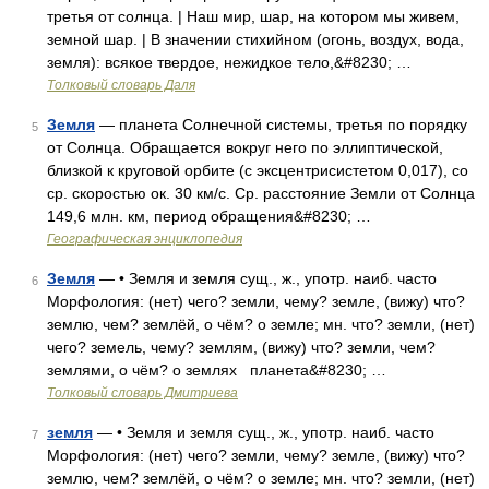
третья от солнца. | Наш мир, шар, на котором мы живем,
земной шар. | В значении стихийном (огонь, воздух, вода,
земля): всякое твердое, нежидкое тело,&#8230; …
Толковый словарь Даля
Земля
— планета Солнечной системы, третья по порядку
5
от Солнца. Обращается вокруг него по эллиптической,
близкой к круговой орбите (с эксцентрисистетом 0,017), со
ср. скоростью ок. 30 км/с. Ср. расстояние Земли от Солнца
149,6 млн. км, период обращения&#8230; …
Географическая энциклопедия
Земля
— • Земля и земля сущ., ж., употр. наиб. часто
6
Морфология: (нет) чего? земли, чему? земле, (вижу) что?
землю, чем? землёй, о чём? о земле; мн. что? земли, (нет)
чего? земель, чему? землям, (вижу) что? земли, чем?
землями, о чём? о землях планета&#8230; …
Толковый словарь Дмитриева
земля
— • Земля и земля сущ., ж., употр. наиб. часто
7
Морфология: (нет) чего? земли, чему? земле, (вижу) что?
землю, чем? землёй, о чём? о земле; мн. что? земли, (нет)